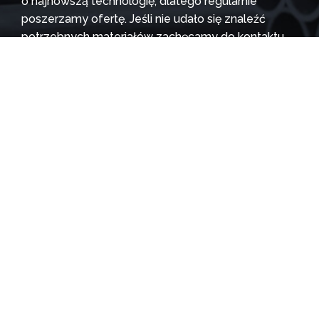
o najnowszą technologię, dlatego regularnie
poszerzamy ofertę. Jeśli nie udało się znaleźć
potrzebnych materiałów zachęcamy do kontaktu
telefonicznego lub wysłania zapytania przez
formularz kontaktowy. Razem znajdziemy
najlepsze rozwiązanie!
Oddział Wielkopolska:
Włocławska 51a
62-560 Skulsk
tel.
732 90 90 70
– PL/ENG
tel.
723 61 86 16
– PL/ENG
tel.
720 47 44 74
– PL
Wyślij zapytanie
Oddział Zachodniopomorskie: