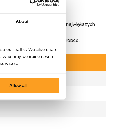
About
w spełniających wymagania w największych
i ich lekkości i łatwości w obróbce.
se our traffic. We also share
ers who may combine it with
 services.
Allow all