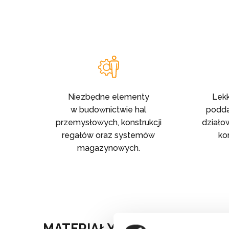
Niezbędne elementy
Lekk
w budownictwie hal
podda
przemysłowych, konstrukcji
działo
regałów oraz systemów
ko
magazynowych.
MATERIAŁY I WARTOŚCI