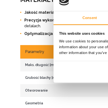
Jakość materiałów
— kształtowniki są produk
Consent
Precyzja wykonania
— zastosowanie nowocze
detalach.
This website uses cookies
Optymalizacja kosztów
— zastosowanie kszta
We use cookies to personalis
information about your use of
Parametry
other information that you’ve
Maks. długość [mm]
Grubość blachy [mm]
Otworowanie
Geometria