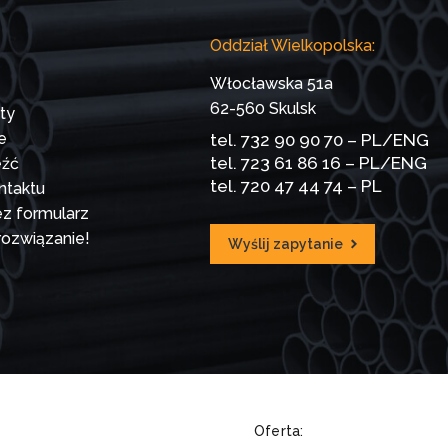
Oddział Wielkopolska:
Włocławska 51a
62-560 Skulsk
ty
e
tel.
732 90 90 70
– PL/ENG
tel.
723 61 86 16
– PL/ENG
eźć
tel.
720 47 44 74
– PL
ntaktu
ez formularz
rozwiązanie!
Wyślij zapytanie
Oferta: