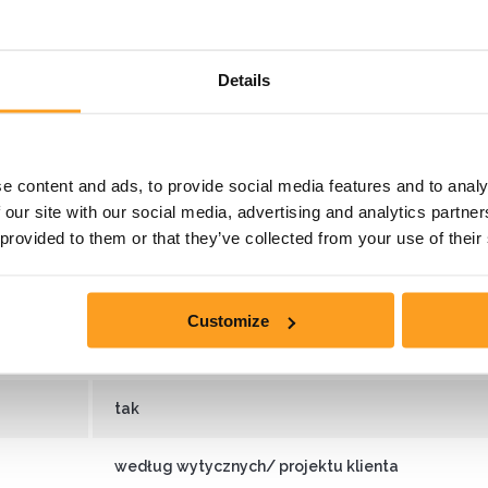
owane z wysokiej jakości stali.
Details
snych technologii pozwala nam na dostarczanie produktó
łtowników zimnogiętych pozwala na redukcję kosztów, dzięk
e content and ads, to provide social media features and to analy
 our site with our social media, advertising and analytics partn
Wartości
 provided to them or that they’ve collected from your use of their
Do 12 200
Customize
1,50 / 2,00 / 2,50 / 3,00
tak
według wytycznych/ projektu klienta