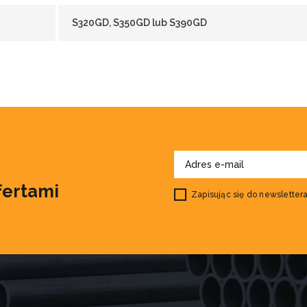
S320GD, S350GD lub S390GD
fertami
Zapisując się do newslettera