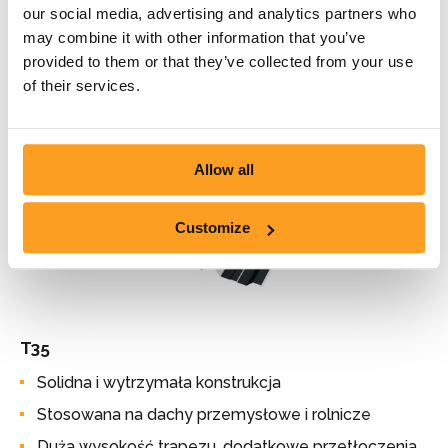
Stosowana zarówno na dachy, jak i na elewacje
our social media, advertising and analytics partners who
Umiarkowana wysokość trapezu
may combine it with other information that you’ve
provided to them or that they’ve collected from your use
of their services.
Allow all
Customize
T35
Solidna i wytrzymała konstrukcja
Stosowana na dachy przemysłowe i rolnicze
Duża wysokość trapezu, dodatkowe przetłoczenia