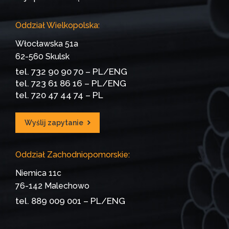
Oddział Wielkopolska:
Włocławska 51a
62-560 Skulsk
tel.
732 90 90 70
– PL/ENG
tel.
723 61 86 16
– PL/ENG
tel.
720 47 44 74
– PL
Wyślij zapytanie
Oddział Zachodniopomorskie:
Niemica 11c
76-142 Malechowo
tel.
889 009 001
– PL/ENG