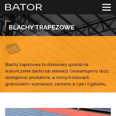
BLACHY TRAPEZOWE
Blachy trapezowe to doskonały sposób na
wykończenie dachu lub elewacji. Gwarantujemy dużą
dostępność produktów, w różnych kolorach,
grubościach i wymiarach, zarówno w I jak i II gatunku.