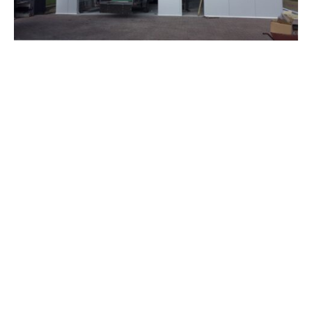
Zapisz się do newslettera
i bądź na bieżąco z naszymi
ofertami
Zapisz się
Zapisując się do newslettera, akceptujesz.
Politykę prywatności
Bądźmy w kontakcie